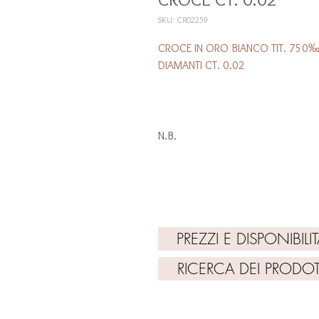
SKU: CR02259
CROCE IN ORO BIANCO TIT. 75
DIAMANTI CT. 0.02
N.B.
"TUTTI I PREZZI SONO PURAMENTE IND
PER AVERE PREZZI AGGIORNATI E DISPO
CLICCA SU: PREZZI E DISPONIBILITA'"
PREZZI E DISPONIBILIT
RICERCA DEI PRODOT