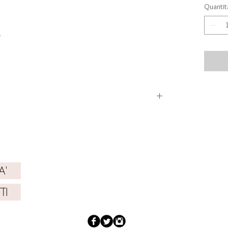
Quantit
0‰
ICATIVI
NIBILITA'
A'
TI