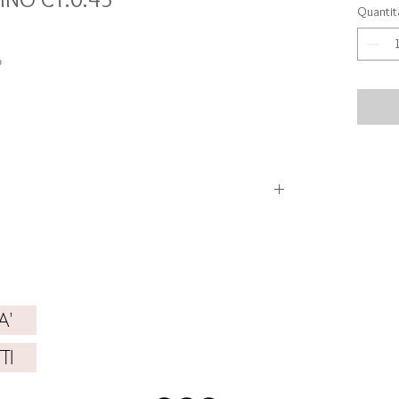
Quantit
‰
CATIVI
NIBILITA'
A'
TI