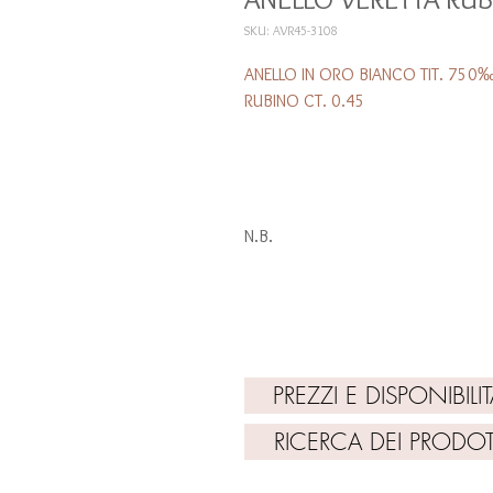
SKU: AVR45-3108
ANELLO IN ORO BIANCO TIT. 750
RUBINO CT. 0.45
N.B.
TUTTI I PREZZI SONO PURAMENTE INDI
PER AVERE PREZZI AGGIORNATI E DISPO
VAI SU: PREZZI E DISPONIBILITA'"
PREZZI E DISPONIBILIT
RICERCA DEI PRODOT