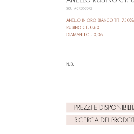
SKU: ACR60-3072
ANELLO IN ORO BIANCO TIT. 750
RUBINO CT. 0.60
DIAMANTI CT. 0,06
N.B.
TUTTI I PREZZI SONO PURAMENTE INDI
PER AVERE PREZZI AGGIORNATI E DISPO
VAI SU: PREZZI E DISPONIBILITA'"
PREZZI E DISPONIBILIT
RICERCA DEI PRODOT