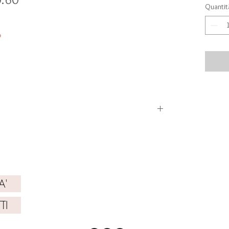
Quantit
‰
CATIVI
NIBILITA'
A'
TI